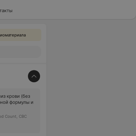
такты
биоматериала
из крови (без
ной формулы и
od Count, CBC