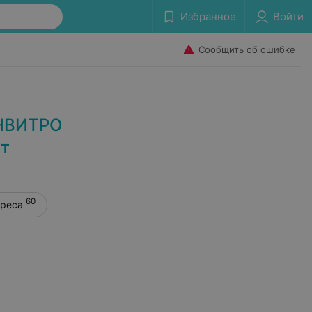
Избранное
Войти
Сообщить об ошибке
ИНВИТРО
ст
60
дреса