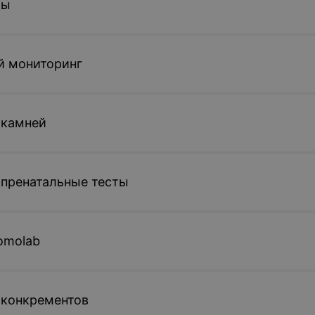
ты
й мониторинг
 камней
 пренатальные тесты
omolab
 конкрементов