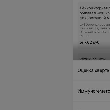
Лейкоцитарная 
обязательной «
микроскопией м
дифференцирован
лейкоцитов, лейк
Differential White B
Count
от 7,02 руб.
Ретикулоциты,
расширенное ис
Оценка сверт
от 16,85 руб.
Иммуногемато