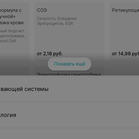
формула с
СОЭ
Ретикулоц
ручной»
Скорость Оседания
азка крови
Эритроцитов, ESR
ный подсчет
оцитограмма,
lood Cell
от 2,18 руб.
от 14,98 ру
Показать ещё
Электрофорез гемоглобина.
следование
Гемоглобинопатии
ывающей системы
от 159,47 руб.
логия