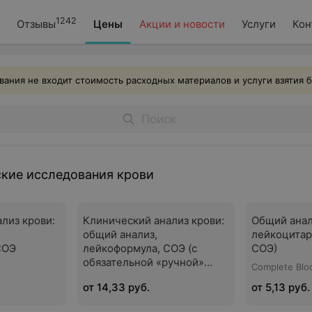
1242
Отзывы
Цены
Акции и новости
Услуги
Кон
вания не входит стоимость расходных материалов и услуги взятия 
кие исследования крови
лиз крови:
Клинический анализ крови:
Общий анал
общий анализ,
лейкоцитар
СОЭ
лейкоформула, СОЭ (с
СОЭ)
обязательной «ручной»
Complete Blo
микроскопией мазка)
от 14,33 руб.
от 5,13 руб.