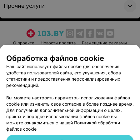
Прочие услуги
О проекте
Новости проекта
Размещение рекламы
Медицинский маркетинг
Публичный договор
Обработка файлов cookie
Пользовательское соглашение
Способы оплаты
Наш сайт использует файлы cookie для обеспечения
Вакансии
Партнеры
удобства пользователей сайта, его улучшения, сбора
Написать руководителю 103.by
статистики и предоставления персонализированных
рекомендаций.
Написать в поддержку
Персональные настройки cookie
Вы можете настроить параметры использования файлов
cookie или изменить свое согласие в более позднее время.
Обработка персональных данных
Для получения дополнительной информации о целях,
сроках и порядке использования файлов cookie вы
можете ознакомиться с нашей
Политикой обработки
файлов cookie