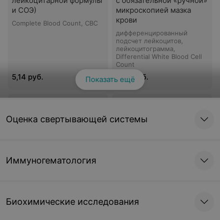
лейкоцитарной формулы
с обязательной «ручной»
и СОЭ)
микроскопией мазка
крови
Complete Blood Count, CBC
дифференцированный
подсчет лейкоцитов,
лейкоцитограмма,
Differential White Blood Cell
Count
5,14 руб.
7,03 руб.
Показать ещё
СОЭ
Ретикулоциты
Оценка свертывающей системы
Скорость Оседания
Эритроцитов, ESR
2,19 руб.
15,01 руб.
Иммуногематология
Ретикулоциты,
Электрофорез
расширенное
гемоглобина.
исследование
Гемоглобинопатии
Биохимические исследования
16,11 руб.
152,51 руб.